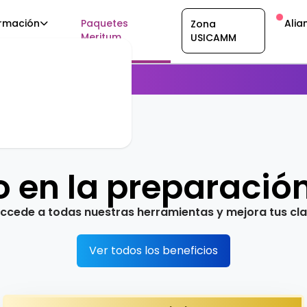
rmación
Paquetes
Alia
Zona
Meritum
USICAMM
S
 en la preparación
accede a todas nuestras herramientas y
mejora tus cl
Ver todos los beneficios