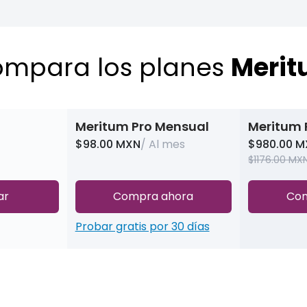
mpara los planes
Meri
Meritum Pro Mensual
Meritum 
$98.00 MXN
/ Al mes
$980.00 
$1176.00 MX
ar
Compra ahora
Com
Probar gratis por 30 días