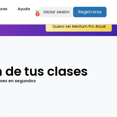
nzas
Ayuda
Iniciar sesión
Registrarse
1
Quiero ser Meritum Pro Anual
 de tus clases
ases en segundos