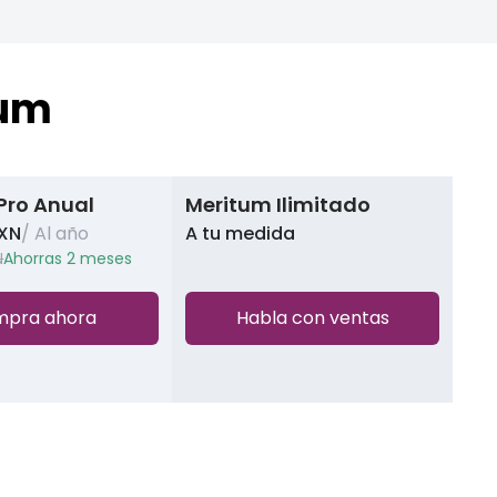
tum
Pro Anual
Meritum Ilimitado
MXN
/ Al año
A tu medida
N
Ahorras 2 meses
pra ahora
Habla con ventas