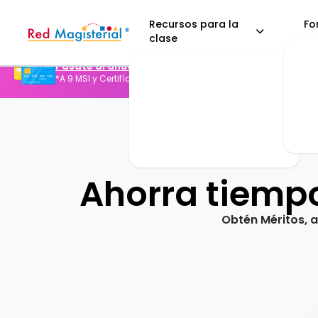
Recursos para la
Fo
clase
Pásate al anual y paga solo $108.00/mes*
*A 9 MSI y Certifícate para USICAMM con Teachers Pro GRATI
Ahorra tiempo
Obtén Méritos, 