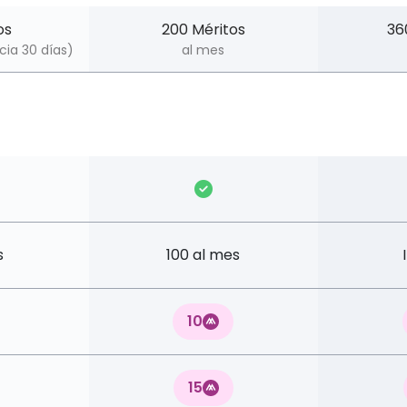
os
200 Méritos
36
ncia 30 días)
al mes
s
100 al mes
10
15