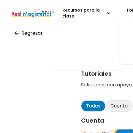
Recursos para la
Fo
clase
Centro de ayuda
/
Tutoria
Regresar
Tutoriales
Soluciones con apoyo 
Todos
Cuenta
Cuenta