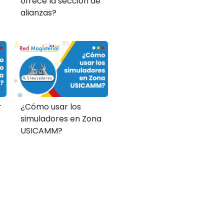
ofrece la sección de
alianzas?
r
¿Cómo usar los
simuladores en Zona
USICAMM?