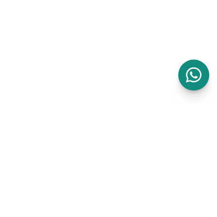
ión
somos?
ayuda