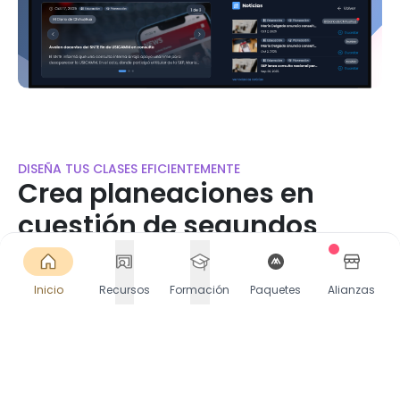
DISEÑA TUS CLASES EFICIENTEMENTE
Crea planeaciones en
cuestión de segundos
Accede a miles de planeaciones listas o crea las
tuyas en segundos. Selecciona Contenido, PDA y
Inicio
Recursos
Formación
Paquetes
Alianzas
más. Descarga o comparte directamente en
Google Classroom.
Comienza gratis