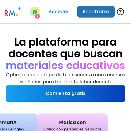
Acceder
Registrarse
1
La plataforma para
docentes que buscan
d
a
r
e
x
c
e
l
e
n
t
Optimiza cada etapa de tu enseñanza con recursos
diseñados para facilitar tu labor docente
Comienza gratis