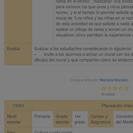
niños en el recreo”, realizarán una ronda
para conocer los que unos y otros piensa
recreo, y si el tiempo lo permite solicite 
mural de “Los niños y las niñas en el recr
de esta actividad es que solicite a cada 
realice un díbujo de tarea y armen un mu
visualicen cómo perciben la experiencia 
Evalúa
Evaluar a los estudiantes considerando lo siguiente: 
•	Invite a los alumnos a armar un mural con los dibujos que hicieron en casa. Pida que vean con atención los 
dibujos del mural y que compartan cómo se sintiero
Compartida por:
Mariana Morales
0
votos
13091
Planeación Inter
Nivel
Primaria
Grado
1er
Campo y
Conocimi
escolar
escolar
grado
Asignatura
del Medi
Ejes
Cultura y vida social