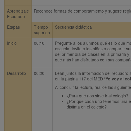
Aprendizaje
Reconoce formas de comportamiento y sugiere reglas 
Esperado
Etapas
Tiempo
Secuencia didáctica
sugerido
Inicio
00:10
Pregunte a los alumnos qué es lo que más
escuela. Invite a los niños a compartir su
del primer día de clases en la primaria y 
que más han disfrutado con sus compañ
Desarrollo
00:20
Lean juntos la información del recuadro 
en la página 117 del MED “
Yo voy al co
Al concluir la lectura, realice las siguien
¿Para qué nos sirve ir al colegio?
¿Por qué cada uno tenemos una ex
distinta en el colegio?