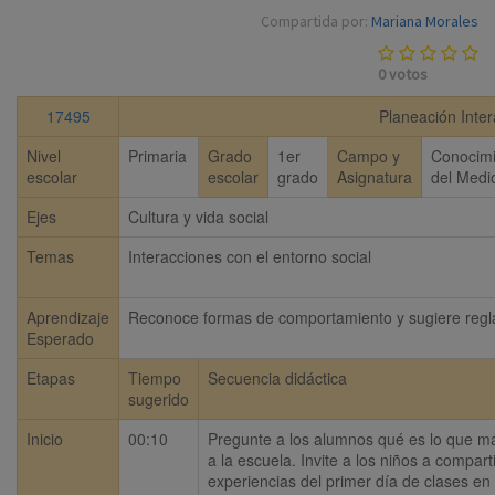
Compartida por:
Mariana Morales
0
votos
17495
Planeación Inter
Nivel
Primaria
Grado
1er
Campo y
Conocimi
escolar
escolar
grado
Asignatura
del Medi
Ejes
Cultura y vida social
Temas
Interacciones con el entorno social
Aprendizaje
Reconoce formas de comportamiento y sugiere reglas 
Esperado
Etapas
Tiempo
Secuencia didáctica
sugerido
Inicio
00:10
Pregunte a los alumnos qué es lo que más
a la escuela. Invite a los niños a comparti
experiencias del primer día de clases en l