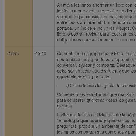
Anime a los niños a formar un libro con l
invítelos a que cada uno realice un dibuj
y el deber que consideran más importante
entre todos armarán el libro, tendrán que 
portada, un índice e incluir los dibujos. 
libro lo podrán revisar para recordar los 
obligaciones que se tienen en la comunid
Cierre
00:20
Comente con el grupo que asistir a la es
oportunidad muy grande para aprender, c
conversar, ayudar y compartir. Destaque 
debe ser un lugar que disfruten y que les
agradable asisitir, pregunte:
·      ¿Qué es lo más les gusta de su esc
Comente a los estudiantes que realizarán
para compartir qué otras cosas les gustar
escuela.
Invítelos a leer las actividades de la pág
“
El colegio que sueño y quiero
”, comen
preguntas, propicie un ambiente de confi
los niños compartan sus opiniones y punto