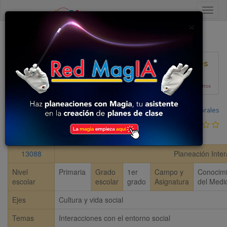
Close
×
Volver al listado
Ver Planeaciones
Plan 2017
En construcción, colabora con nosotros
Compartida por:
Mariana Morales
0
votos
13088
Planeación Inter
Nivel
Primaria
Grado
1er
Campo y
Conocimi
escolar
escolar
grado
Asignatura
del Medi
Ejes
Cultura y vida social
Temas
Interacciones con el entorno social