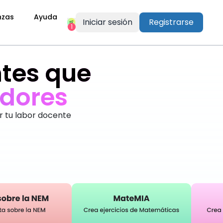
nzas
Ayuda
Iniciar sesión
Registrarse
1
tes que
d
o
r
e
s
r tu labor docente