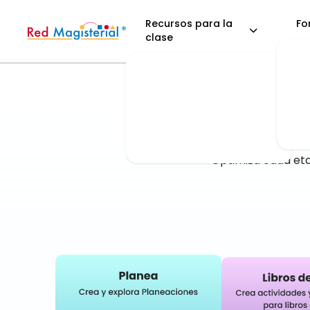
Recursos para la
Fo
clase
La pla
busc
Optimiza cada eta