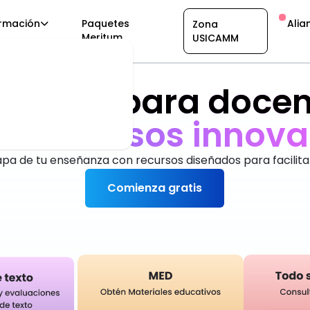
rmación
Paquetes
Alia
Zona
Meritum
USICAMM
taforma para docen
an
r
e
c
u
r
s
o
s
i
n
n
o
v
a
pa de tu enseñanza con recursos diseñados para facilita
Comienza gratis