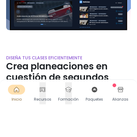
DISEÑA TUS CLASES EFICIENTEMENTE
Crea planeaciones en
cuestión de segundos
Accede a miles de planeaciones listas o crea las
tuyas en segundos. Selecciona Contenido, PDA y
Inicio
Recursos
Formación
Paquetes
Alianzas
más. Descarga o comparte directamente en
Google Classroom.
Comienza gratis