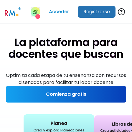
Acceder
Registrarse
1
La plataforma para
docentes que buscan
d
a
r
e
x
c
e
l
e
n
t
e
s
c
l
a
s
Optimiza cada etapa de tu enseñanza con recursos
diseñados para facilitar tu labor docente
Comienza gratis