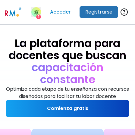
Acceder
Registrarse
1
La plataforma para
docentes que buscan
m
á
s
t
i
e
m
p
o
Optimiza cada etapa de tu enseñanza con recursos
diseñados para facilitar tu labor docente
Comienza gratis