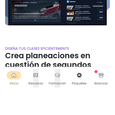
DISEÑA TUS CLASES EFICIENTEMENTE
Crea planeaciones en
cuestión de segundos
Accede a miles de planeaciones listas o crea las
tuyas en segundos. Selecciona Contenido, PDA y
Inicio
Recursos
Formación
Paquetes
Alianzas
más. Descarga o comparte directamente en
Google Classroom.
Comienza gratis