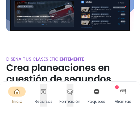
DISEÑA TUS CLASES EFICIENTEMENTE
Crea planeaciones en
cuestión de segundos
Accede a miles de planeaciones listas o crea las
tuyas en segundos. Selecciona Contenido, PDA y
Inicio
Recursos
Formación
Paquetes
Alianzas
más. Descarga o comparte directamente en
Google Classroom.
Comienza gratis