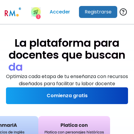
Acceder
Registrarse
1
La plataforma para
docentes que buscan
d
a
r
e
x
c
e
l
e
n
t
e
s
c
l
a
s
e
Optimiza cada etapa de tu enseñanza con recursos
diseñados para facilitar tu labor docente
Comienza gratis