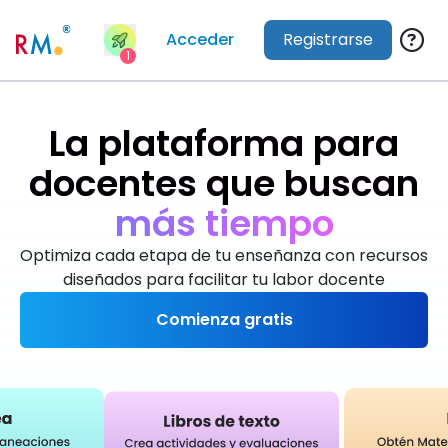
Acceder
Registrarse
1
La plataforma para
docentes que buscan
m
á
s
t
i
e
m
p
o
Optimiza cada etapa de tu enseñanza con recursos
diseñados para facilitar tu labor docente
Comienza gratis