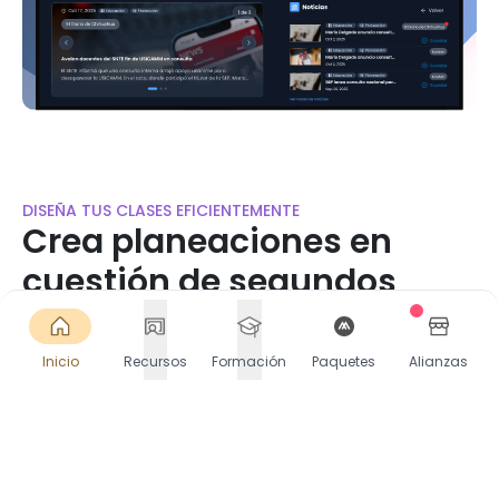
DISEÑA TUS CLASES EFICIENTEMENTE
Crea planeaciones en
cuestión de segundos
Accede a miles de planeaciones listas o crea las
tuyas en segundos. Selecciona Contenido, PDA y
Inicio
Recursos
Formación
Paquetes
Alianzas
más. Descarga o comparte directamente en
Google Classroom.
Comienza gratis