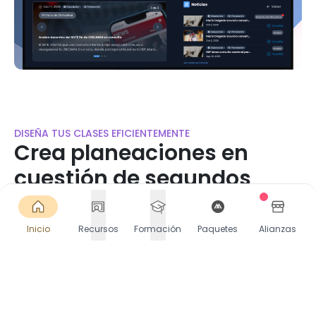
DISEÑA TUS CLASES EFICIENTEMENTE
Crea planeaciones en
cuestión de segundos
Accede a miles de planeaciones listas o crea las
tuyas en segundos. Selecciona Contenido, PDA y
Inicio
Recursos
Formación
Paquetes
Alianzas
más. Descarga o comparte directamente en
Google Classroom.
Comienza gratis