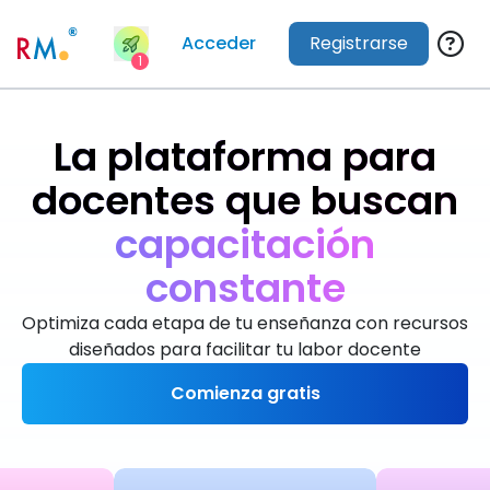
Acceder
Registrarse
1
La plataforma para
docentes que buscan
m
á
s
t
i
e
m
p
o
Optimiza cada etapa de tu enseñanza con recursos
diseñados para facilitar tu labor docente
Comienza gratis