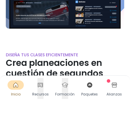
DISEÑA TUS CLASES EFICIENTEMENTE
Crea planeaciones en
cuestión de segundos
Accede a miles de planeaciones listas o crea las
tuyas en segundos. Selecciona Contenido, PDA y
Inicio
Recursos
Formación
Paquetes
Alianzas
más. Descarga o comparte directamente en
Google Classroom.
Comienza gratis