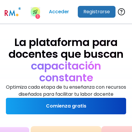
Acceder
Registrarse
1
La plataforma para
docentes que buscan
m
á
s
t
i
e
m
p
o
Optimiza cada etapa de tu enseñanza con recursos
diseñados para facilitar tu labor docente
Comienza gratis