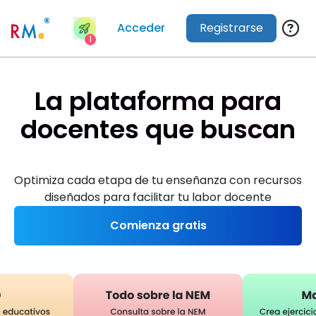
Acceder
Registrarse
1
La plataforma para
docentes que buscan
d
a
r
e
x
c
e
l
e
n
t
e
s
c
l
a
s
Optimiza cada etapa de tu enseñanza con recursos
diseñados para facilitar tu labor docente
Comienza gratis