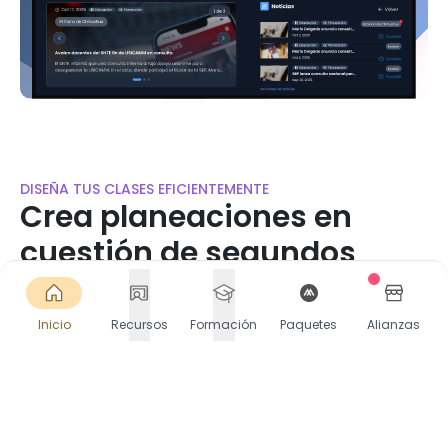
DISEÑA TUS CLASES EFICIENTEMENTE
Crea planeaciones en
cuestión de segundos
Accede a miles de planeaciones listas o crea las
tuyas en segundos. Selecciona Contenido, PDA y
Inicio
Recursos
Formación
Paquetes
Alianzas
más. Descarga o comparte directamente en
Google Classroom.
Comienza gratis