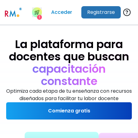
Acceder
Registrarse
1
La plataforma para
docentes que buscan
m
á
s
t
i
e
m
p
o
Optimiza cada etapa de tu enseñanza con recursos
diseñados para facilitar tu labor docente
Comienza gratis