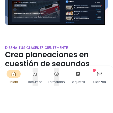
DISEÑA TUS CLASES EFICIENTEMENTE
Crea planeaciones en
cuestión de segundos
Accede a miles de planeaciones listas o crea las
tuyas en segundos. Selecciona Contenido, PDA y
Inicio
Recursos
Formación
Paquetes
Alianzas
más. Descarga o comparte directamente en
Google Classroom.
Comienza gratis