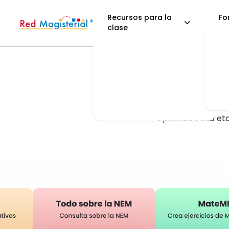
Recursos para la
Fo
clase
La pla
busc
Optimiza cada eta