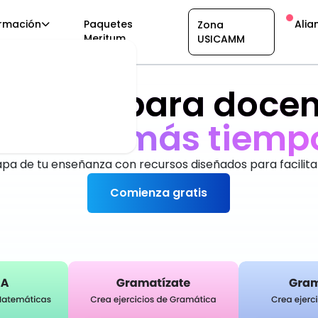
rmación
Paquetes
Alia
Zona
Meritum
USICAMM
taforma para docen
an
e
v
pa de tu enseñanza con recursos diseñados para facilita
Comienza gratis