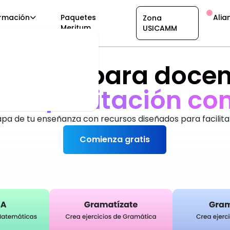
rmación
Paquetes
Alia
Zona
Meritum
USICAMM
taforma para docen
buscan
m
á
s
t
i
e
m
p
pa de tu enseñanza con recursos diseñados para facilita
Comienza gratis