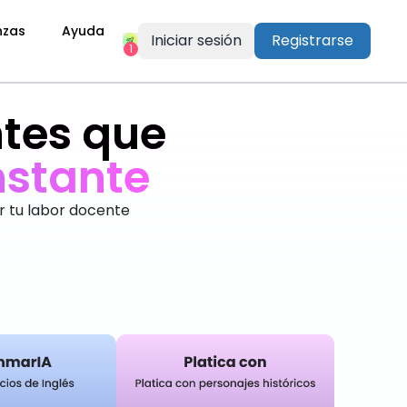
nzas
Ayuda
Iniciar sesión
Registrarse
1
tes que
o
r tu labor docente