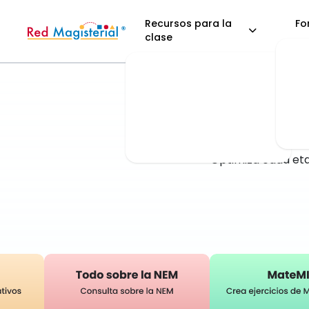
Recursos para la
Fo
clase
La pla
Optimiza cada eta