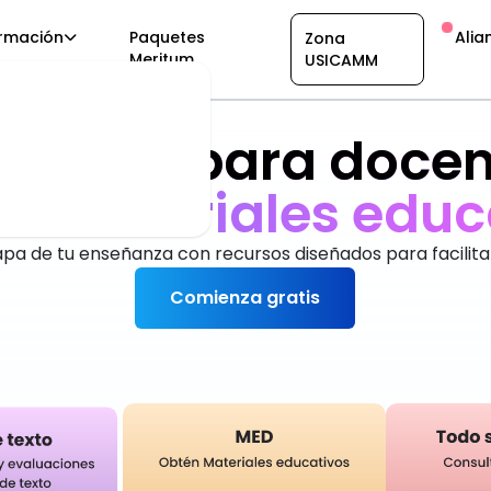
rmación
Paquetes
Alia
Zona
Meritum
USICAMM
taforma para docen
an
d
a
r
e
x
c
e
pa de tu enseñanza con recursos diseñados para facilita
Comienza gratis