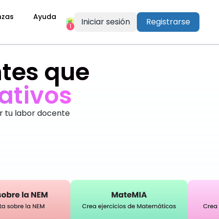
nzas
Ayuda
Iniciar sesión
Registrarse
1
tes que
r tu labor docente