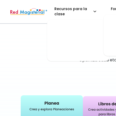
Recursos para la
Fo
clase
La pla
busc
Optimiza cada eta