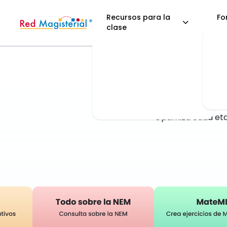
Recursos para la
Fo
clase
La pla
busc
Optimiza cada eta