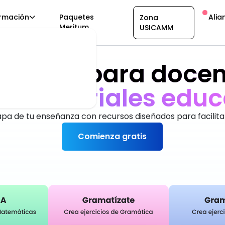
rmación
Paquetes
Alia
Zona
Meritum
USICAMM
taforma para docen
an
d
a
r
e
x
c
e
l
e
n
t
pa de tu enseñanza con recursos diseñados para facilita
Comienza gratis