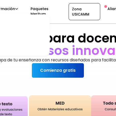
rmación
Paquetes
Alia
Zona
Meritum
USICAMM
taforma para docen
an
r
e
c
u
r
s
o
s
i
n
n
o
v
a
pa de tu enseñanza con recursos diseñados para facilita
Comienza gratis