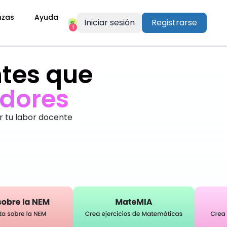
nzas
Ayuda
Iniciar sesión
Registrarse
1
tes que
d
o
r
e
s
r tu labor docente