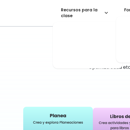
Recursos para la
Fo
clase
La pla
busc
Optimiza cada eta