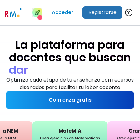
Acceder
Registrarse
1
La plataforma para
docentes que buscan
d
a
r
e
x
c
e
l
e
n
t
e
s
c
l
a
s
e
s
Optimiza cada etapa de tu enseñanza con recursos
diseñados para facilitar tu labor docente
Comienza gratis