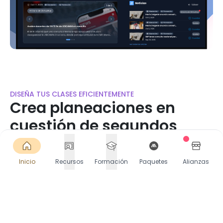
DISEÑA TUS CLASES EFICIENTEMENTE
Crea planeaciones en
cuestión de segundos
Accede a miles de planeaciones listas o crea las
tuyas en segundos. Selecciona Contenido, PDA y
Inicio
Recursos
Formación
Paquetes
Alianzas
más. Descarga o comparte directamente en
Google Classroom.
Comienza gratis