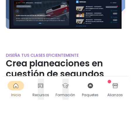
DISEÑA TUS CLASES EFICIENTEMENTE
Crea planeaciones en
cuestión de segundos
Accede a miles de planeaciones listas o crea las
tuyas en segundos. Selecciona Contenido, PDA y
Inicio
Recursos
Formación
Paquetes
Alianzas
más. Descarga o comparte directamente en
Google Classroom.
Comienza gratis