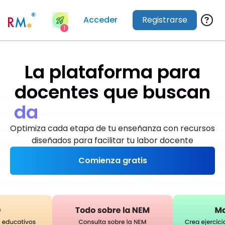
Acceder
Registrarse
1
La plataforma para
docentes que buscan
d
a
r
e
x
c
e
l
e
n
t
e
s
c
l
a
s
e
s
Optimiza cada etapa de tu enseñanza con recursos
diseñados para facilitar tu labor docente
Comienza gratis