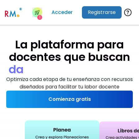
Acceder
Registrarse
1
La plataforma para
docentes que buscan
d
a
r
e
x
c
e
l
e
n
t
e
s
c
Optimiza cada etapa de tu enseñanza con recursos
diseñados para facilitar tu labor docente
Comienza gratis