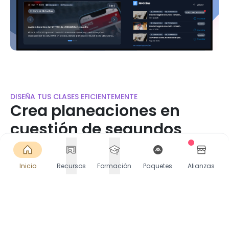
DISEÑA TUS CLASES EFICIENTEMENTE
Crea planeaciones en
cuestión de segundos
Accede a miles de planeaciones listas o crea las
tuyas en segundos. Selecciona Contenido, PDA y
Inicio
Recursos
Formación
Paquetes
Alianzas
más. Descarga o comparte directamente en
Google Classroom.
Comienza gratis